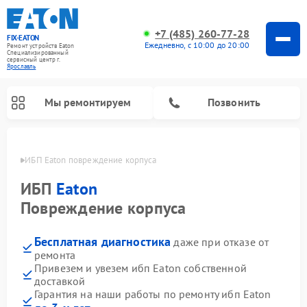
+7 (485) 260-77-28
FIX-EATON
Ежедневно, с 10:00 до 20:00
Ремонт устройств Eaton
Специализированный
cервисный центр г.
Ярославль
Мы ремонтируем
Позвонить
лавле
ИБП Eaton повреждение корпуса
ИБП
Eaton
Повреждение корпуса
Бесплатная диагностика
даже при отказе от
ремонта
Привезем и увезем ибп Eaton собственной
доставкой
Гарантия на наши работы по ремонту ибп Eaton