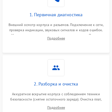
1. Первичная диагностика
Внешний осмотр корпуса и разъемов. Подключение к сети,
проверка индикации, звуковых сигналов и кодов ошибок.
Измерение входного и выходного напряжения. Оценка
Подробнее
реакции ИБП на отключение основного питания без
нагрузки.
2. Разборка и очистка
Аккуратное вскрытие корпуса с соблюдением техники
безопасности (снятие остаточного заряда). Очистка плат,
радиаторов и кулеров от пыли с помощью сжатого воздуха
Подробнее
и кистей для предотвращения перегрева и замыканий.