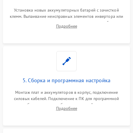
Установка новых аккумуляторных батарей с зачисткой
клемм. Выпаивание неисправных элементов инвертора или
цепи зарядки и монтаж новых радиодеталей.
Подробнее
Восстановление поврежденных токоведущих дорожек и
замена реле.
5. Сборка и программная настройка
Монтаж плат и аккумуляторов в корпус, подключение
силовых кабелей. Подключение к ПК для программной
калибровки констант батареи, настройки порогов
Подробнее
срабатывания AVR и сброса счетчиков старения АКБ.