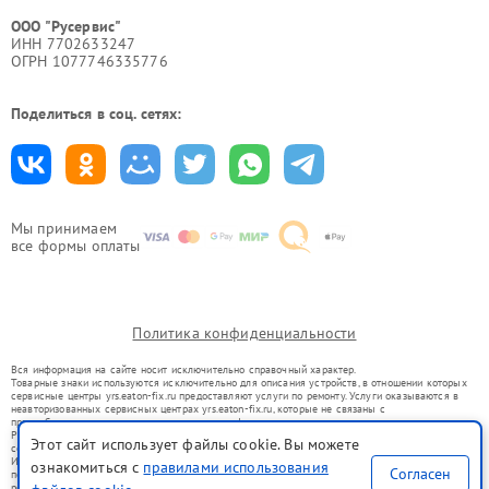
ООО "Русервис"
ИНН 7702633247
ОГРН 1077746335776
Поделиться в соц. сетях:
Мы принимаем
все формы оплаты
Политика конфиденциальности
Вся информация на сайте носит исключительно справочный характер.
Товарные знаки используются исключительно для описания устройств, в отношении которых
сервисные центры yrs.eaton-fix.ru предоставляют услуги по ремонту. Услуги оказываются в
неавторизованных сервисных центрах yrs.eaton-fix.ru, которые не связаны с
правообладателями товарных знаков или их официальными представителями.
Ремонт осуществляется для устройств, уже введенных в гражданский оборот в соответствии
Этот сайт использует файлы cookie. Вы можете
со статьей 1487 ГК РФ.
Использование товарных знаков не преследует цели индивидуализации услуг или введения
ознакомиться с
правилами использования
Согласен
потребителей в заблуждение, а служит для информирования о предоставляемых услугах по
ремонту техники указанных брендов.