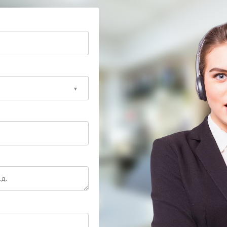
т исключить повторное возникновение аномального
ным оборудованием, позволяющим детально оценить
е оригинальных комплектующих гарантирует
е стоит эксплуатировать перегревающийся ИБП —
нным мастерам. Обратитесь за диагностикой, пока
злов.