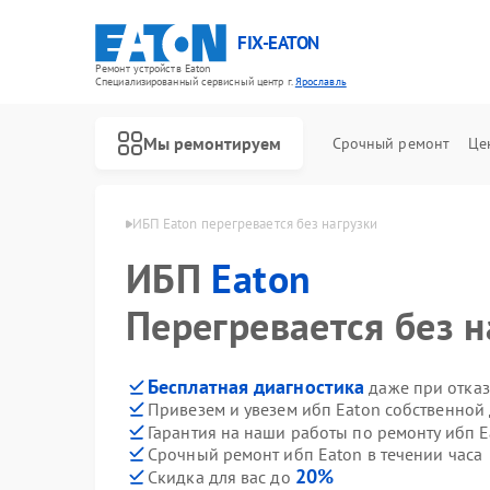
FIX-EATON
Ремонт устройств Eaton
Специализированный cервисный центр г.
Ярославль
Мы ремонтируем
Срочный ремонт
Це
п Eaton в Ярославле
ИБП Eaton перегревается без нагрузки
ИБП
Eaton
Перегревается без н
Бесплатная диагностика
даже при отказ
Привезем и увезем ибп Eaton собственной
Гарантия на наши работы по ремонту ибп 
Срочный ремонт ибп Eaton в течении часа
20%
Скидка для вас до