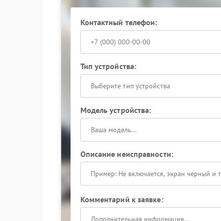
состояние платы управления, тестируют алго
имитацию сетевых колебаний.
Контактный телефон:
Сервисный центр Eaton располагает стендами
эксплуатационные условия: это помогает выяв
проверке. По завершении вмешательства устро
подтверждающих корректность возврата в сет
Тип устройства:
При устойчивом отсутствии перехода на сетев
специалистам: раннее вмешательство снижает 
Выберите тип устройства
решение проблемы профессионалам — это сохр
Модель устройства:
Описание неисправности:
Комментарий к заявке: