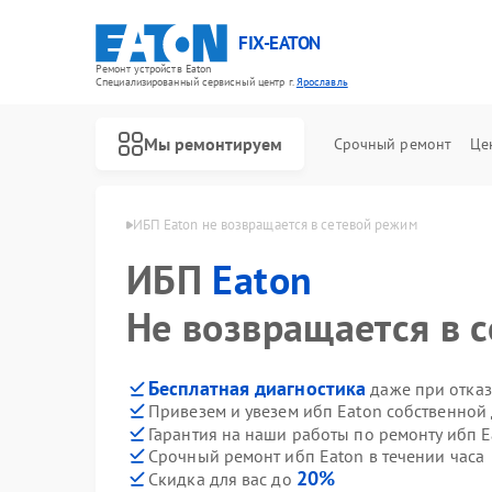
FIX-EATON
Ремонт устройств Eaton
Специализированный cервисный центр г.
Ярославль
Мы ремонтируем
Срочный ремонт
Це
п Eaton в Ярославле
ИБП Eaton не возвращается в сетевой режим
ИБП
Eaton
Не возвращается в 
Бесплатная диагностика
даже при отказ
Привезем и увезем ибп Eaton собственной
Гарантия на наши работы по ремонту ибп 
Срочный ремонт ибп Eaton в течении часа
20%
Скидка для вас до