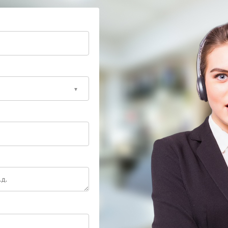
ритмы перехода и контролируют реакцию на
, позволяющими воспроизвести реальные
ить отклонения, незаметные при стандартной
йство проходит цикл нагрузочных тестов,
евой режим.
ое питание целесообразно сразу обратиться к
риск развития вторичных отклонений. Доверьте
анит стабильность всей энергосистемы.