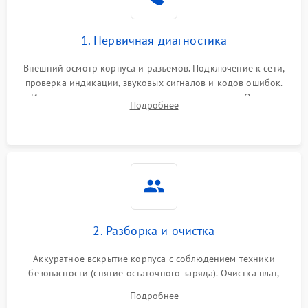
1. Первичная диагностика
Внешний осмотр корпуса и разъемов. Подключение к сети,
проверка индикации, звуковых сигналов и кодов ошибок.
Измерение входного и выходного напряжения. Оценка
Подробнее
реакции ИБП на отключение основного питания без
нагрузки.
2. Разборка и очистка
Аккуратное вскрытие корпуса с соблюдением техники
безопасности (снятие остаточного заряда). Очистка плат,
радиаторов и кулеров от пыли с помощью сжатого воздуха
Подробнее
и кистей для предотвращения перегрева и замыканий.