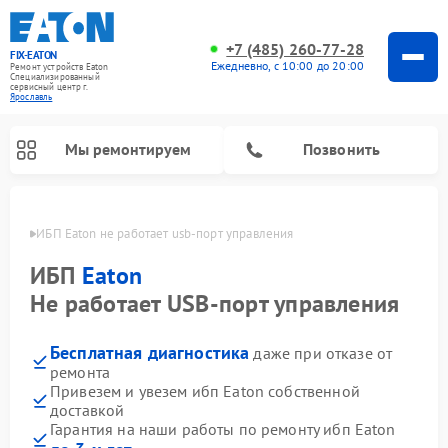
+7 (485) 260-77-28
FIX-EATON
Ежедневно, с 10:00 до 20:00
Ремонт устройств Eaton
Специализированный
cервисный центр г.
Ярославль
Мы ремонтируем
Позвонить
лавле
ИБП Eaton не работает usb-порт управления
ИБП
Eaton
Не работает USB-порт управления
Бесплатная диагностика
даже при отказе от
ремонта
Привезем и увезем ибп Eaton собственной
доставкой
Гарантия на наши работы по ремонту ибп Eaton