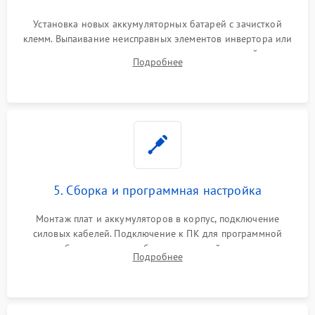
Установка новых аккумуляторных батарей с зачисткой
клемм. Выпаивание неисправных элементов инвертора или
цепи зарядки и монтаж новых радиодеталей.
Подробнее
Восстановление поврежденных токоведущих дорожек и
замена реле.
5. Сборка и программная настройка
Монтаж плат и аккумуляторов в корпус, подключение
силовых кабелей. Подключение к ПК для программной
калибровки констант батареи, настройки порогов
Подробнее
срабатывания AVR и сброса счетчиков старения АКБ.