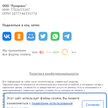
ООО "Русервис"
ИНН 7702633247
ОГРН 1077746335776
Поделиться в соц. сетях:
Мы принимаем
все формы оплаты
Политика конфиденциальности
Вся информация на сайте носит исключительно справочный характер.
Товарные знаки используются исключительно для описания устройств, в отношении которых
сервисные центры yrs.eaton-fix.ru предоставляют услуги по ремонту. Услуги оказываются в
неавторизованных сервисных центрах yrs.eaton-fix.ru, которые не связаны с
правообладателями товарных знаков или их официальными представителями.
Ремонт осуществляется для устройств, уже введенных в гражданский оборот в соответствии
Этот сайт использует файлы cookie. Вы можете
со статьей 1487 ГК РФ.
Использование товарных знаков не преследует цели индивидуализации услуг или введения
ознакомиться с
правилами использования
Согласен
потребителей в заблуждение, а служит для информирования о предоставляемых услугах по
ремонту техники указанных брендов.