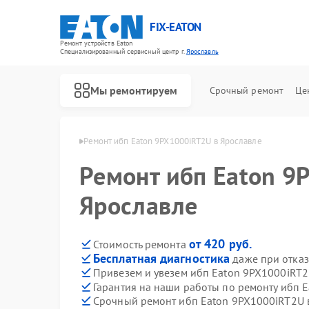
FIX-EATON
Ремонт устройств Eaton
Специализированный cервисный центр г.
Ярославль
Мы ремонтируем
Срочный ремонт
Це
п Eaton в Ярославле
Ремонт ибп Eaton 9PX1000iRT2U в Ярославле
Ремонт ибп Eaton 9
Ярославле
от 420 руб.
Стоимость ремонта
Бесплатная диагностика
даже при отказ
Привезем и увезем ибп Eaton 9PX1000iRT2
Гарантия на наши работы по ремонту ибп 
Срочный ремонт ибп Eaton 9PX1000iRT2U в