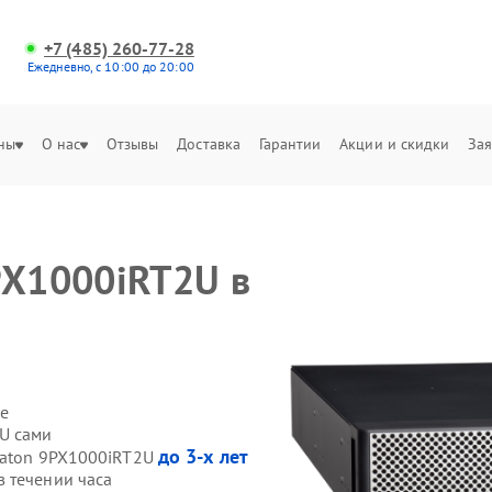
+7 (485) 260-77-28
Ежедневно, с 10:00 до 20:00
ны
О нас
Отзывы
Доставка
Гарантии
Акции и скидки
Зая
PX1000iRT2U в
е
U сами
до 3-х лет
Eaton 9PX1000iRT2U
 течении часа