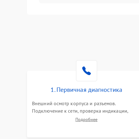
Интерфейсы и связь
Температура и эксплуатация
Механические повреждения
Механика
1. Первичная диагностика
Внешний осмотр корпуса и разъемов.
Подключение к сети, проверка индикации,
звуковых сигналов и кодов ошибок. Измерение
Подробнее
входного и выходного напряжения. Оценка
реакции ИБП на отключение основного питани