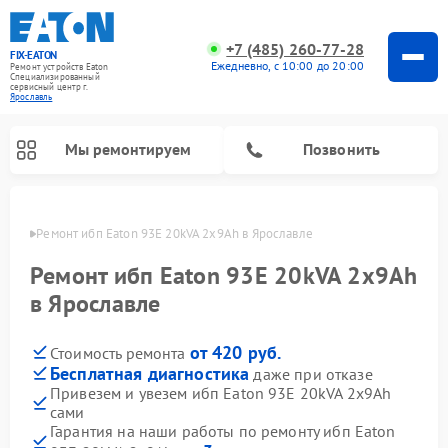
+7 (485) 260-77-28
FIX-EATON
Ежедневно, с 10:00 до 20:00
Ремонт устройств Eaton
Специализированный
cервисный центр г.
Ярославль
Мы ремонтируем
Позвонить
лавле
Ремонт ибп Eaton 93E 20kVA 2x9Ah в Ярославле
Ремонт ибп Eaton 93E 20kVA 2x9Ah
в Ярославле
от 420 руб.
Стоимость ремонта
Бесплатная диагностика
даже при отказе
Привезем и увезем ибп Eaton 93E 20kVA 2x9Ah
сами
Гарантия на наши работы по ремонту ибп Eaton