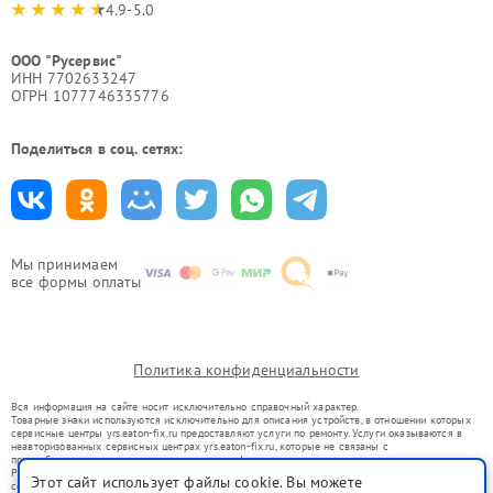
4.9-5.0
ООО "Русервис"
ИНН 7702633247
ОГРН 1077746335776
Поделиться в соц. сетях:
Мы принимаем
все формы оплаты
Политика конфиденциальности
Вся информация на сайте носит исключительно справочный характер.
Товарные знаки используются исключительно для описания устройств, в отношении которых
сервисные центры yrs.eaton-fix.ru предоставляют услуги по ремонту. Услуги оказываются в
неавторизованных сервисных центрах yrs.eaton-fix.ru, которые не связаны с
правообладателями товарных знаков или их официальными представителями.
Ремонт осуществляется для устройств, уже введенных в гражданский оборот в соответствии
Этот сайт использует файлы cookie. Вы можете
со статьей 1487 ГК РФ.