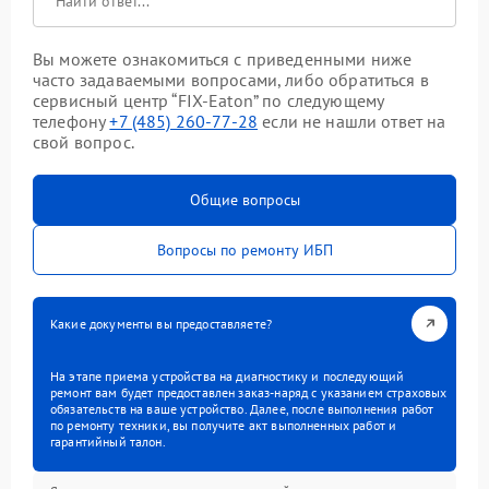
Вы можете ознакомиться с приведенными ниже
часто задаваемыми вопросами, либо обратиться в
сервисный центр “FIX-Eaton” по следующему
телефону
+7 (485) 260-77-28
если не нашли ответ на
свой вопрос.
Общие вопросы
Вопросы по ремонту ИБП
Какие документы вы предоставляете?
На этапе приема устройства на диагностику и последующий
ремонт вам будет предоставлен заказ-наряд с указанием страховых
обязательств на ваше устройство. Далее, после выполнения работ
по ремонту техники, вы получите акт выполненных работ и
гарантийный талон.