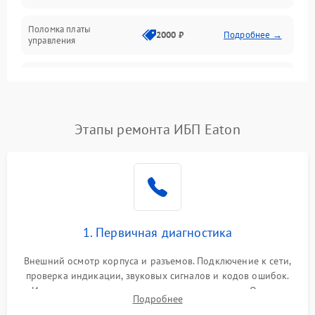
Поломка платы
Механика
2000 ₽
Подробнее →
управления
Неисправность
3000 ₽
Подробнее →
трансформатора
Повреждение
Этапы ремонта ИБП Eaton
500 ₽
Подробнее →
конденсаторов
Поломка предохранителя
100 ₽
Подробнее →
Неисправность системы
1000 ₽
Подробнее →
охлаждения
1. Первичная диагностика
Неисправность
500 ₽
Подробнее →
Внешний осмотр корпуса и разъемов. Подключение к сети,
индикаторов
проверка индикации, звуковых сигналов и кодов ошибок.
Измерение входного и выходного напряжения. Оценка
Поломка фильтров
Подробнее
1000 ₽
Подробнее →
реакции ИБП на отключение основного питания без
(EMI/EMC)