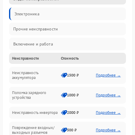
Электроника
Прочие неисправности
Включение и работа
Неисправности
Стоимость
Работа с нагрузкой
Неисправность
Звук и индикация
1500 ₽
Подробнее →
аккумулятора
Питание и режимы
Поломка зарядного
1000 ₽
Подробнее →
устройства
Интерфейсы и связь
Неисправность инвертора
2000 ₽
Подробнее →
Температура и эксплуатация
Повреждение входных/
500 ₽
Подробнее →
выходных разъемов
Механические повреждения