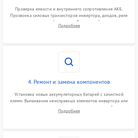
Поломка системы защиты
1000 ₽
Подробнее →
от перегрузок
Проверка емкости и внутреннего сопротивления АКБ.
Прозвонка силовых транзисторов инвертора, диодов, реле
Неисправность системы
переключения и трансформатора. Визуальный поиск вздутых
Подробнее
защиты от короткого
1500 ₽
Подробнее →
конденсаторов и прогаров на печатной плате.
замыкания
Повреждение системы
1000 ₽
Подробнее →
защиты от перегрева
Неисправность системы
защиты от
1500 ₽
Подробнее →
перенапряжения
4. Ремонт и замена компонентов
Установка новых аккумуляторных батарей с зачисткой
клемм. Выпаивание неисправных элементов инвертора или
цепи зарядки и монтаж новых радиодеталей.
Подробнее
Восстановление поврежденных токоведущих дорожек и
замена реле.