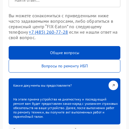
Вы можете ознакомиться с приведенными ниже
часто задаваемыми вопросами, либо обратиться в
сервисный центр “FIX-Eaton” по следующему
телефону
+7 (485) 260-77-28
если не нашли ответ на
свой вопрос.
Общие вопросы
Вопросы по ремонту ИБП
Какие документы вы предоставляете?
На этапе приема устройства на диагностику и последующий
ремонт вам будет предоставлен заказ-наряд с указанием страховых
обязательств на ваше устройство. Далее, после выполнения работ
по ремонту техники, вы получите акт выполненных работ и
гарантийный талон.