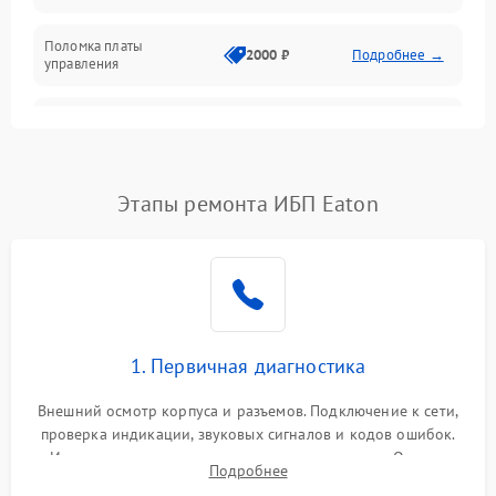
Поломка платы
Механика
2000 ₽
Подробнее →
управления
Неисправность
3000 ₽
Подробнее →
трансформатора
Повреждение
Этапы ремонта ИБП Eaton
500 ₽
Подробнее →
конденсаторов
Поломка предохранителя
100 ₽
Подробнее →
Неисправность системы
1000 ₽
Подробнее →
охлаждения
1. Первичная диагностика
Неисправность
500 ₽
Подробнее →
Внешний осмотр корпуса и разъемов. Подключение к сети,
индикаторов
проверка индикации, звуковых сигналов и кодов ошибок.
Измерение входного и выходного напряжения. Оценка
Поломка фильтров
Подробнее
1000 ₽
Подробнее →
реакции ИБП на отключение основного питания без
(EMI/EMC)