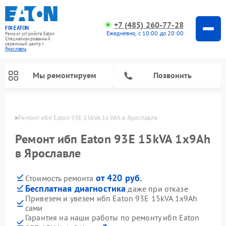
+7 (485) 260-77-28
FIX-EATON
Ежедневно, с 10:00 до 20:00
Ремонт устройств Eaton
Специализированный
cервисный центр г.
Ярославль
Мы ремонтируем
Позвонить
лавле
Ремонт ибп Eaton 93E 15kVA 1x9Ah в Ярославле
Ремонт ибп Eaton 93E 15kVA 1x9Ah
в Ярославле
от 420 руб.
Стоимость ремонта
Бесплатная диагностика
даже при отказе
Привезем и увезем ибп Eaton 93E 15kVA 1x9Ah
сами
Гарантия на наши работы по ремонту ибп Eaton