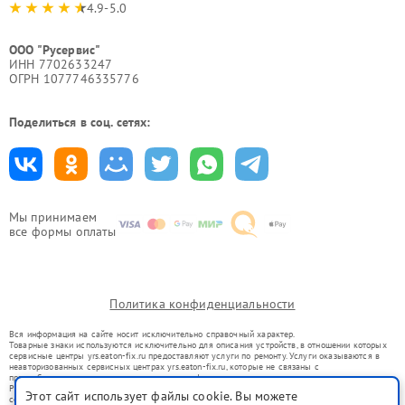
4.9-5.0
ООО "Русервис"
ИНН 7702633247
ОГРН 1077746335776
Поделиться в соц. сетях:
Мы принимаем
все формы оплаты
Политика конфиденциальности
Вся информация на сайте носит исключительно справочный характер.
Товарные знаки используются исключительно для описания устройств, в отношении которых
сервисные центры yrs.eaton-fix.ru предоставляют услуги по ремонту. Услуги оказываются в
неавторизованных сервисных центрах yrs.eaton-fix.ru, которые не связаны с
правообладателями товарных знаков или их официальными представителями.
Ремонт осуществляется для устройств, уже введенных в гражданский оборот в соответствии
Этот сайт использует файлы cookie. Вы можете
со статьей 1487 ГК РФ.