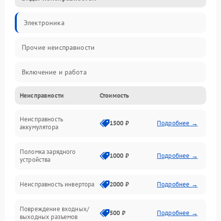
Электроника
Прочие неисправности
Включение и работа
Неисправности
Стоимость
Работа с нагрузкой
Неисправность
Звук и индикация
1500 ₽
Подробнее →
аккумулятора
Питание и режимы
Поломка зарядного
1000 ₽
Подробнее →
устройства
Интерфейсы и связь
Неисправность инвертора
2000 ₽
Подробнее →
Температура и эксплуатация
Повреждение входных/
500 ₽
Подробнее →
выходных разъемов
Механические повреждения