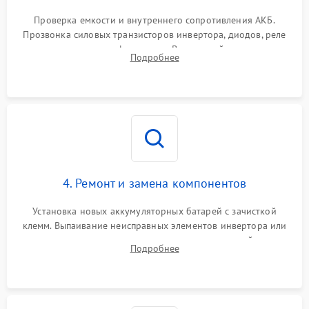
Поломка системы защиты
1000 ₽
Подробнее →
от перегрузок
Проверка емкости и внутреннего сопротивления АКБ.
Прозвонка силовых транзисторов инвертора, диодов, реле
Неисправность системы
переключения и трансформатора. Визуальный поиск вздутых
Подробнее
защиты от короткого
1500 ₽
Подробнее →
конденсаторов и прогаров на печатной плате.
замыкания
Повреждение системы
1000 ₽
Подробнее →
защиты от перегрева
Неисправность системы
защиты от
1500 ₽
Подробнее →
перенапряжения
4. Ремонт и замена компонентов
Установка новых аккумуляторных батарей с зачисткой
клемм. Выпаивание неисправных элементов инвертора или
цепи зарядки и монтаж новых радиодеталей.
Подробнее
Восстановление поврежденных токоведущих дорожек и
замена реле.